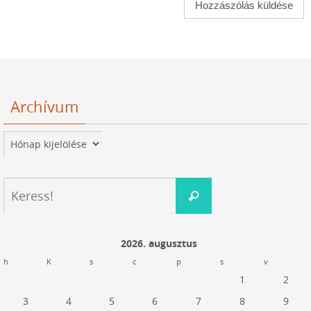
Archívum
Archívum
Keresés:
Keress!
2026. augusztus
h
K
s
c
p
s
v
1
2
3
4
5
6
7
8
9