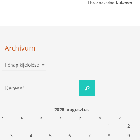
Archívum
Archívum
Keresés:
Keress!
2026. augusztus
h
K
s
c
p
s
v
1
2
3
4
5
6
7
8
9