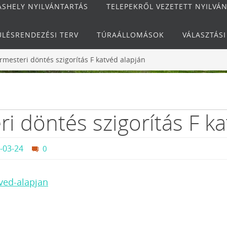
ÁSHELY NYILVÁNTARTÁS
TELEPEKRŐL VEZETETT NYILVÁ
ÜLÉSRENDEZÉSI TERV
TÚRAÁLLOMÁSOK
VÁLASZTÁS
rmesteri döntés szigorítás F katvéd alapján
i döntés szigorítás F ka
-03-24
0
tved-alapjan