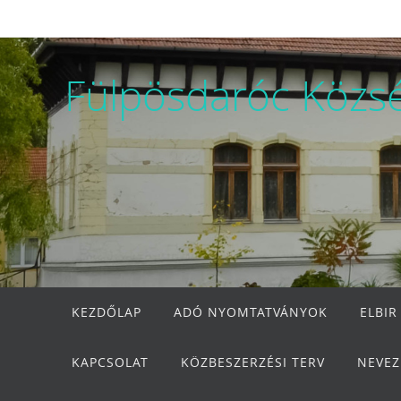
Megszakítás
Fülpösdaróc Közs
Megszakítás
KEZDŐLAP
ADÓ NYOMTATVÁNYOK
ELBIR
KAPCSOLAT
KÖZBESZERZÉSI TERV
NEVEZ