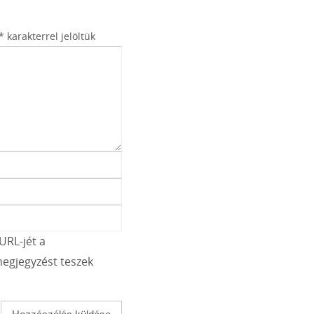
*
karakterrel jelöltük
URL-jét a
egjegyzést teszek