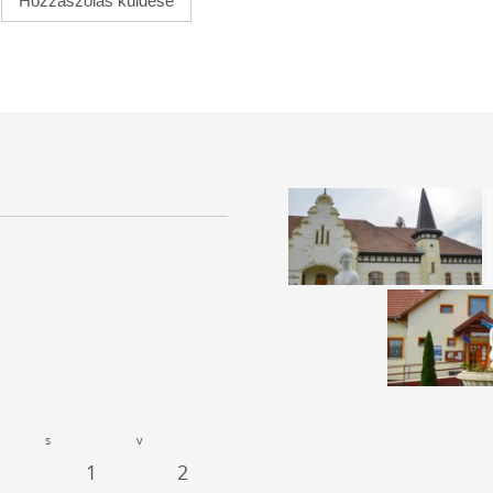
s
v
1
2