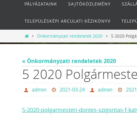
PÁLYÁZATAINK
SAJTÓKÖZLEMÉNY
SZÁLL
TELEPÜLÉSKÉPI ARCULATI KÉZIKÖNYV
TELEP
Otthon
Önkormányzati rendeletek 2020
5 2020 Polgá
« Önkormányzati rendeletek 2020
5 2020 Polgármester
admin
2021-03-24
admin
2021
5-2020-polgarmesteri-dontes-szigoritas-f-ka